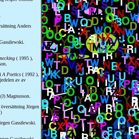
.
rsättning Anders
Gassilewski.
rnecking
( 1995 ),
son.
 i
A Poetics
( 1992 ),
jedelen av av
s (J) Magnusson.
, översättning Jörgen
)
Jörgen Gassilewski.
örgen Gassilewski.