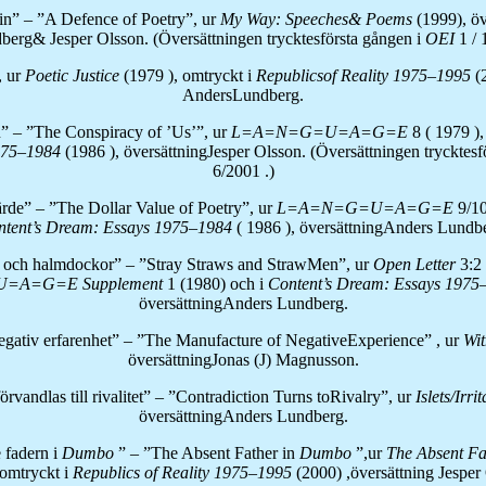
in” – ”A Defence of Poetry”, ur
My Way: Speeches& Poems
(1999), ö
berg& Jesper Olsson. (Översättningen trycktesförsta gången i
OEI
1 /
, ur
Poetic Justice
(1979 ), omtryckt i
Republicsof Reality
1975–1995
(
AndersLundberg.
n” – ”The Conspiracy of ’Us’”, ur
L=A=N=G=U=A=G=E
8 ( 1979 ),
975–1984
(1986 ), översättningJesper Olsson. (Översättningen trycktesf
6/2001 .)
rde” – ”The Dollar Value of Poetry”, ur
L=A=N=G=U=A=G=E
9/10
ntent’s Dream: Essays
1975–1984
( 1986 ), översättningAnders Lundb
n och halmdockor” – ”Stray Straws and StrawMen”, ur
Open Letter
3:2
=A=G=E Supplement
1 (1980) och i
Content’s Dream: Essays
1975
översättningAnders Lundberg.
egativ erfarenhet” – ”The Manufacture of NegativeExperience” , ur
Wit
översättningJonas (J) Magnusson.
örvandlas till rivalitet” – ”Contradiction Turns toRivalry”, ur
Islets/Irri
översättningAnders Lundberg.
 fadern i
Dumbo
” – ”The Absent Father in
Dumbo
”,ur
The Absent F
omtryckt i
Republics of Reality
1975–1995
(2000) ,översättning Jesper