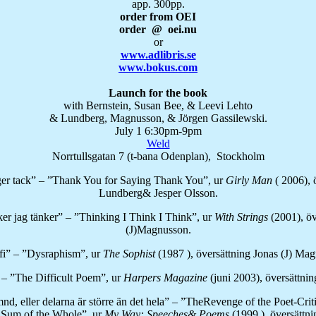
app. 300pp.
order from OEI
order @ oei.nu
or
www.adlibris.se
www.bokus.com
Launch for the book
with Bernstein, Susan Bee, & Leevi Lehto
& Lundberg, Magnusson, & Jörgen Gassilewski.
July 1 6:30pm-9pm
Weld
Norrtullsgatan 7 (t-bana Odenplan), Stockholm
äger tack” – ”Thank You for Saying Thank You”, ur
Girly Man
( 2006), 
Lundberg& Jesper Olsson.
ker jag tänker” – ”Thinking I Think I Think”, ur
With Strings
(2001), öv
(J)Magnusson.
fi” – ”Dysraphism”, ur
The Sophist
(1987 ), översättning Jonas (J) Ma
 – ”The Difficult Poem”, ur
Harpers Magazine
(juni 2003), översättni
nd, eller delarna är större än det hela” – ”TheRevenge of the Poet-Crit
 Sum of the Whole”, ur
My Way: Speeches& Poems
(1999 ), översättni