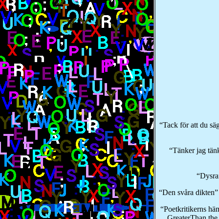
“Tack för att du s
“Tänker jag tän
“Dysra
“Den svåra dikten”
“Poetkritikerns häm
GreaterThan the