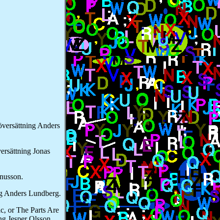
översättning Anders
ersättning Jonas
gnusson.
ng Anders Lundberg.
ic, or The Parts Are
ng Jesper Olsson.