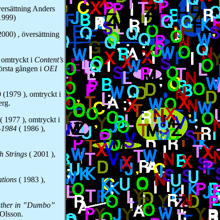
versättning Anders
 1999)
2000) , översättning
 omtryckt i
Content’s
örsta gången i
OEI
 (1979 ), omtryckt i
erg.
 ( 1977 ), omtryckt i
–1984
( 1986 ),
h Strings
( 2001 ),
tations
( 1983 ),
ather in ”Dumbo”
 Olsson.