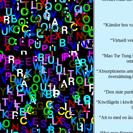
“Känslor hos va
“Virtuell ve
“Mao Tse Tung 
omt
“Absorptionens arte
översättning
“Den siste puri
“Kiwifågeln i kiwib
“Att ro med en år
“Hur man försvin