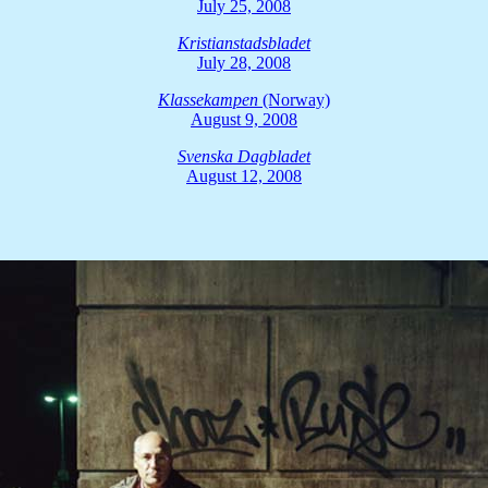
July 25, 2008
Kristianstadsbladet
July 28, 2008
Klassekampen
(Norway)
August 9, 2008
Svenska Dagbladet
August 12, 2008