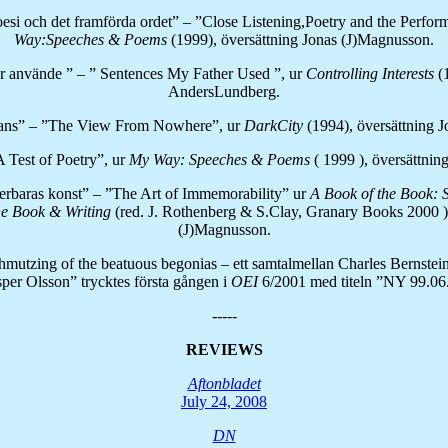
oesi och det framförda ordet” – ”Close Listening,Poetry and the Perfo
Way:Speeches & Poems
(1999), översättning Jonas (J)Magnusson.
r använde ” – ” Sentences My Father Used ”, ur
Controlling Interests
(
AndersLundberg.
stans” – ”The View From Nowhere”, ur
DarkCity
(1994), översättning 
A Test of Poetry”, ur
My Way: Speeches & Poems
( 1999 ), översättni
rbaras konst” – ”The Art of Immemorability” ur
A Book of the Book:
he Book & Writing
(red. J. Rothenberg & S.Clay, Granary Books 2000 ),
(J)Magnusson.
schmutzing of the beatuous begonias – ett samtalmellan Charles Bernste
per Olsson” trycktes första gången i
OEI
6/2001 med titeln ”NY 99.06
-----
REVIEWS
Aftonbladet
July 24, 2008
DN