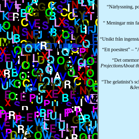
“Närlyssning, p
“ Meningar min fa
“Utsikt från ingen
“Ett poesitest” – ”
“Det omemore
ProjectionsAbout t
“The gelatinist’s 
&Jes