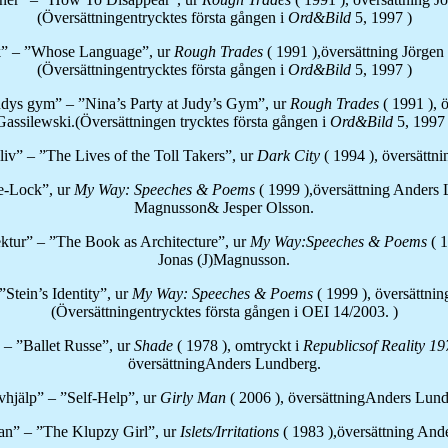
(Översättningentrycktes första gången i
Ord&Bild
5, 1997 )
” – ”Whose Language”, ur
Rough Trades
( 1991 ),översättning Jörgen
(Översättningentrycktes första gången i
Ord&Bild
5, 1997 )
udys gym” – ”Nina’s Party at Judy’s Gym”, ur
Rough Trades
( 1991 ), 
Gassilewski.(Översättningen trycktes första gången i
Ord&Bild
5, 1997 
liv” – ”The Lives of the Toll Takers”, ur
Dark
City
( 1994 ), översättni
-Lock”, ur
My Way: Speeches & Poems
( 1999 ),översättning Anders 
Magnusson& Jesper Olsson.
ktur” – ”The Book as Architecture”, ur
My Way:Speeches & Poems
( 
Jonas (J)Magnusson.
 ”Stein’s Identity”, ur
My Way: Speeches & Poems
( 1999 ), översättni
(Översättningentrycktes första gången i OEI 14/2003. )
 – ”Ballet Russe”, ur
Shade
( 1978 ), omtryckt i
Republicsof Reality
19
översättningAnders Lundberg.
vhjälp” – ”Self-Help”, ur
Girly Man
( 2006 ), översättningAnders Lund
an” – ”The Klupzy Girl”, ur
Islets/Irritations
( 1983 ),översättning And