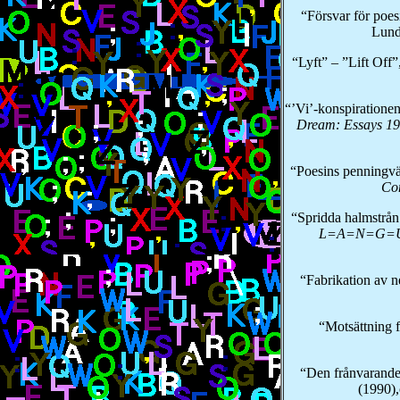
“Försvar för poes
Lund
“Lyft” – ”Lift Off”
“’Vi’-konspiratione
Dream: Essays
1
“Poesins penningvä
Co
“Spridda halmstrå
L=A=N=G=U
“Fabrikation av n
“Motsättning f
“Den frånvarande
(1990),