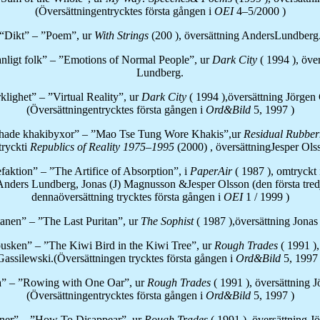
(Översättningentrycktes första gången i
OEI
4–5/2000 )
“Dikt” – ”Poem”, ur
With Strings
(200 ), översättning AndersLundberg
nligt folk” – ”Emotions of Normal People”, ur
Dark
City
( 1994 ), öve
Lundberg.
rklighet” – ”Virtual Reality”, ur
Dark
City
( 1994 ),översättning Jörgen 
(Översättningentrycktes första gången i
Ord&Bild
5, 1997 )
hade khakibyxor” – ”Mao Tse Tung Wore Khakis”,ur
Residual Rubbe
ryckti
Republics of Reality
1975–1995
(2000) , översättningJesper Ols
faktion” – ”The Artifice of Absorption”, i
PaperAir
( 1987 ), omtryckt
Anders Lundberg, Jonas (J) Magnusson &Jesper Olsson (den första tred
dennaöversättning trycktes första gången i
OEI
1 / 1999 )
tanen” – ”The Last Puritan”, ur
The Sophist
( 1987 ),översättning Jona
usken” – ”The Kiwi Bird in the Kiwi Tree”, ur
Rough Trades
( 1991 )
Gassilewski.(Översättningen trycktes första gången i
Ord&Bild
5, 1997 
a” – ”Rowing with One Oar”, ur
Rough Trades
( 1991 ), översättning 
(Översättningentrycktes första gången i
Ord&Bild
5, 1997 )
ner” – ”How To Disappear”, ur
Rough Trades
( 1991 ), översättning J