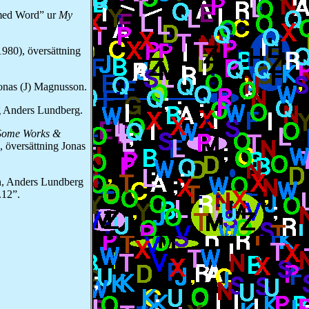
rmed Word” ur
My
1980), översättning
Jonas (J) Magnusson.
ng Anders Lundberg.
 Some Works &
 översättning Jonas
in, Anders Lundberg
.12”.