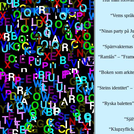
“Vems språk
“Ninas party på J
“Spärrvakternas 
“Ramlås” – ”Frame
“Boken som arkite
“Steins identitet” –
“Ryska baletten”
“Själ
“Klupzyflick