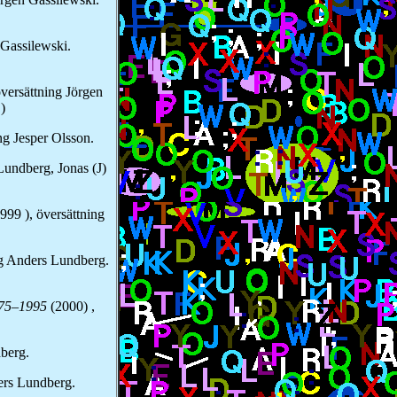
 Gassilewski.
översättning Jörgen
)
ng Jesper Olsson.
Lundberg, Jonas (J)
1999 ), översättning
ng Anders Lundberg.
75–1995
(2000) ,
berg.
ers Lundberg.