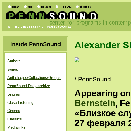
Alexander S
Inside PennSound
Authors
Series
Anthologies/Collections/Groups
/ PennSound
PennSound Daily archive
Appearing o
Singles
Bernstein
, F
Close Listening
«Близкое сл
Cinema
Classics
27 февраля 
Medialinks