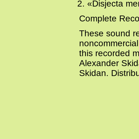
«Disjecta me
Complete Recor
These sound re
noncommercial a
this recorded m
Alexander Skid
Skidan. Distri