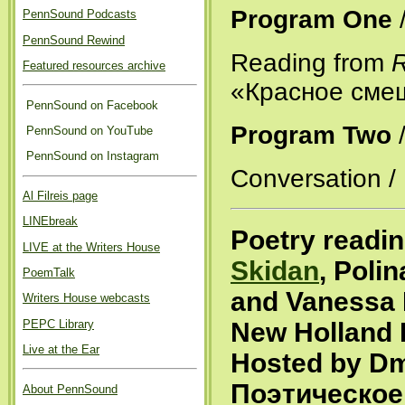
Program One
PennSound Podcasts
PennSound Rewind
Reading from
R
Featured resources archive
«Красное смещ
PennSound on Facebook
Program Two
PennSound on YouTube
PennSound on Instagram
Conversation /
Al Filreis page
LINEbreak
Poetry readi
LIVE at the Writers House
Skidan
, Poli
PoemTalk
and Vanessa P
Writers House webcasts
PEPC Library
New Holland 
Live at the Ear
Hosted by Dmi
Поэтическое
About PennSound