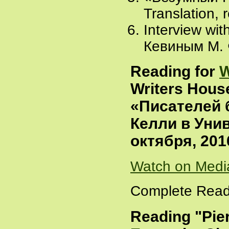
Translation, 
Interview wit
Кевиным М. 
Reading for
W
Writers Hous
«Писателей 
Келли в Уни
октября, 201
Watch on Medi
Complete Read
Reading "Pier