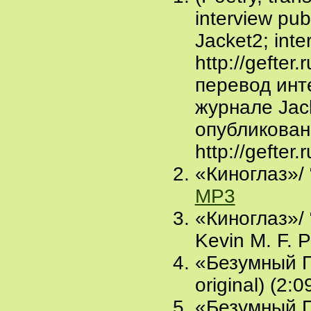
interview pub
Jacket2; inte
http://gefter
перевод инт
журнале Jac
опубликован
http://gefter
«Киноглаз»/ “
MP3
«Киноглаз»/ “
Kevin M. F. P
«Безумный Пь
original) (2:0
«Безумный Пь