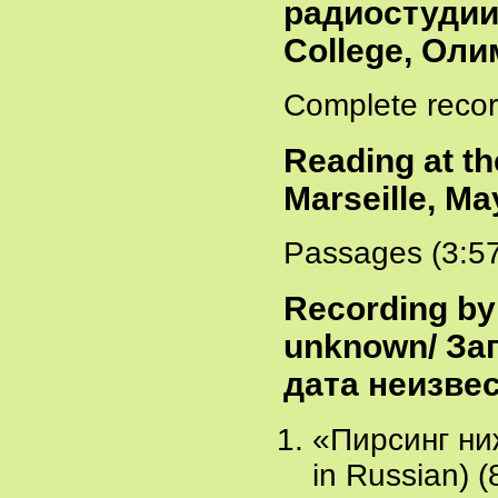
радиостудии
College, Оли
Complete recor
Reading at th
Marseille, Ma
Passages (3:5
Recording by 
unknown/ За
дата неизве
«Пирсинг ниж
in Russian) (