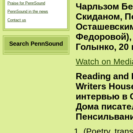
Praise for PennSound
Чарльзом Бе
PennSound in the news
Скиданом, П
Contact us
Осташевским
Федоровой),
Search PennSound
Голынко, 20 
Watch on Medi
Reading and I
Writers House
интервью в 
Дома писате
Пенсильвани
(Poetry, trans